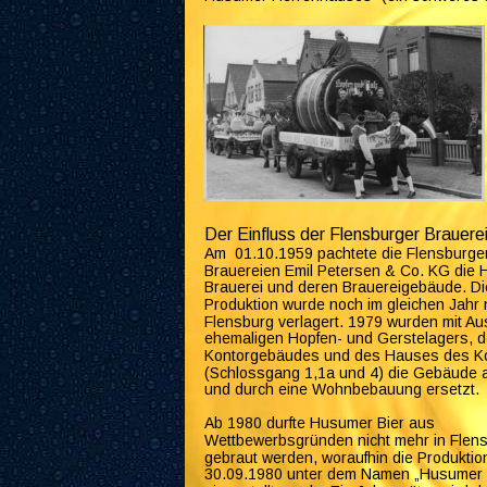
Der Einfluss der Flensburger Brauere
Am  01.10.1959 pachtete die Flensburge
Brauereien Emil Petersen & Co. KG die
Brauerei und deren Brauereigebäude. Di
Produktion wurde noch im gleichen Jahr 
Flensburg verlagert. 1979 wurden mit A
ehemaligen Hopfen- und Gerstelagers, d
Kontorgebäudes und des Hauses des Kon
(Schlossgang 1,1a und 4) die Gebäude 
und durch eine Wohnbebauung ersetzt.
Ab 1980 durfte Husumer Bier aus 
Wettbewerbsgründen nicht mehr in Flens
gebraut werden, woraufhin die Produktio
30.09.1980 unter dem Namen „Husumer B