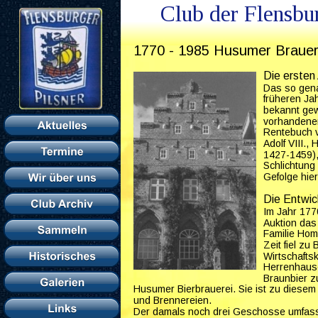
Club der Flensbu
1770 - 1985 Husumer Brauer
Die ersten
Das so gena
früheren J
bekannt gew
vorhandenen
Rentebuch v
Adolf VIII.
1427-1459),
Schlichtung 
Gefolge hie
Die Entwic
Im Jahr 177
Auktion das
Familie Hom
Zeit fiel z
Wirtschafts
Herrenhause
Braunbier zu
Husumer Bierbrauerei. Sie ist zu diesem
und Brennereien.
Der damals noch drei Geschosse umfass