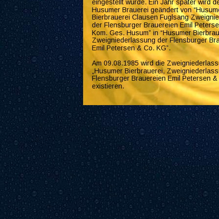
eingestellt wurde. Ein Jahr später wird 
Husumer Brauerei geändert von “Husum
Bierbrauerei Clausen Fuglsang Zweigni
der Flensburger Brauereien Emil Peters
Kom. Ges. Husum” in “Husumer Bierbraue
Zweigniederlassung der Flensburger Bra
Emil Petersen & Co. KG”.
Am 09.08.1985 wird die Zweigniederlass
„Husumer Bierbrauerei, Zweigniederlass
Flensburger Brauereien Emil Petersen & 
existieren.