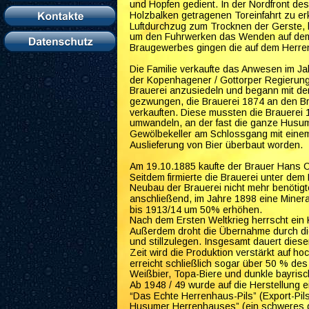
und Hopfen gedient. In der Nordfront de
Holzbalken getragenen Toreinfahrt zu e
Luftdurchzug zum Trocknen der Gerste, 
um den Fuhrwerken das Wenden auf dem 
Braugewerbes gingen die auf dem Herren
Die Familie verkaufte das Anwesen im Jah
der Kopenhagener / Gottorper Regierung
Brauerei anzusiedeln und begann mit dem
gezwungen, die Brauerei 1874 an den Br
verkauften. Diese mussten die Brauerei 
umwandeln, an der fast die ganze Husume
Gewölbekeller am Schlossgang mit ein
Auslieferung von Bier überbaut worden. 
Am 19.10.1885 kaufte der Brauer Hans C
Seitdem firmierte die Brauerei unter de
Neubau der Brauerei nicht mehr benötig
anschließend, im Jahre 1898 eine Minera
bis 1913/14 um 50% erhöhen. 
Nach dem Ersten Weltkrieg herrscht ein K
Außerdem droht die Übernahme durch di
und stillzulegen. Insgesamt dauert diese
Zeit wird die Produktion verstärkt auf h
erreicht schließlich sogar über 50 % des
Weißbier, Topa-Biere und dunkle bayris
Ab 1948 / 49 wurde auf die Herstellung e
“Das Echte Herrenhaus-Pils” (Export-Pils
Husumer Herrenhauses” (ein schweres d