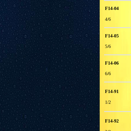
F14-04
4/6 
F14-05
5/6 
F14-06
6/6 
F14-91
1/2 
F14-92