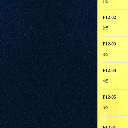
1/5 
F12-02
2/5 
F12-03
3/5 
F12-04
4/5 
F12-05
5/5 
F12-91