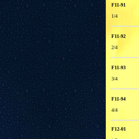
F11-91
1/4 
F11-92
2/4 
F11-93
3/4 
F11-94
4/4 
F12-01