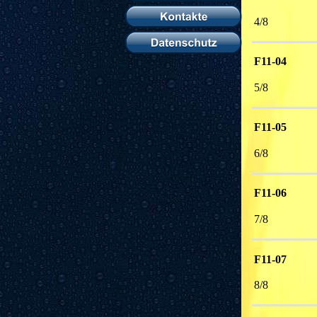
4/8 
F11-04
5/8 
F11-05
6/8 
F11-06
7/8 
F11-07
8/8 