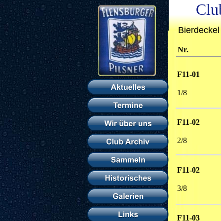
Clu
Bierdeckel
Nr.
F11-01
1/8 
F11-02
2/8 
F11-02
3/8 
F11-03