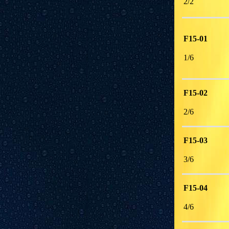
2/2 
F15-01
1/6 
F15-02
2/6 
F15-03
3/6 
F15-04
4/6 