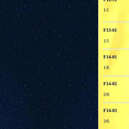
1/1 
F13-01
1/1 
F14-01
1/6 
F14-02
2/6 
F14-03
3/6 