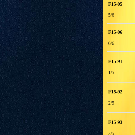
F15-05
5/6 
F15-06
6/6 
F15-91
1/5 
F15-92
2/5 
F15-93
3/5 