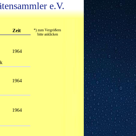
ätensammler e.V.
Zeit
*) zum Vergrößern
    bitte anklicken
1964
ck
1964
1964